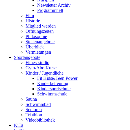
Newsletter Archiv
Programmheft
Film
Historie
Mitglied werden
Öffnungszeiten
Philosophie
Stellenangebote
Überblick
Vermietungen
Sportangebote
Fitnessstudio
Gym-Abo Kurse
Kinder / Jugendliche
Fit Kids&Teen Power
Kinderbetreuung
Kindersportschule
Schwimmschule
Sauna
Schwimmbad
Senioren
Triathlon
Videobibliothek
KiTa