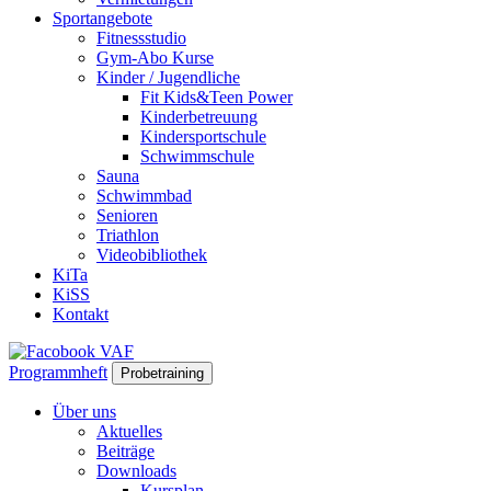
Sportangebote
Fitnessstudio
Gym-Abo Kurse
Kinder / Jugendliche
Fit Kids&Teen Power
Kinderbetreuung
Kindersportschule
Schwimmschule
Sauna
Schwimmbad
Senioren
Triathlon
Videobibliothek
KiTa
KiSS
Kontakt
Programmheft
Probetraining
Über uns
Aktuelles
Beiträge
Downloads
Kursplan